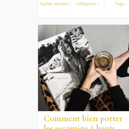
Sophie Vinclaire
Catégories ↓
Tags ↓
Comment bien porter
les escarpins à hauts