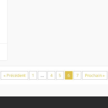
« Précédent
1
…
4
5
6
7
Prochain »