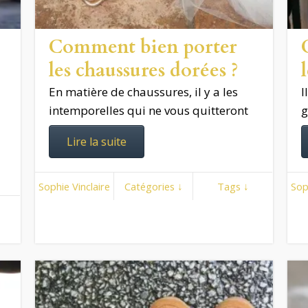
Comment bien porter
les chaussures dorées ?
En matière de chaussures, il y a les
I
intemporelles qui ne vous quitteront
g
Lire la suite
Sophie Vinclaire
Catégories ↓
Tags ↓
Sop