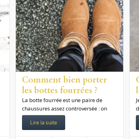
Comment bien porter
les bottes fourrées ?
La botte fourrée est une paire de
J
chaussures assez controversée : on
d
Lire la suite