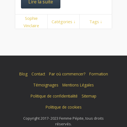
Lire la suite
Sophie
Catégories ↓
Tags ↓
Vinclaire
Blog
Contact
Par où commencer?
Formation
Témoignages
Mentions Légales
Politique de confidentialité
Sitemap
Politique de cookies
Copyright 2017- 2023 Femme Pépite, tous droits
réservés.