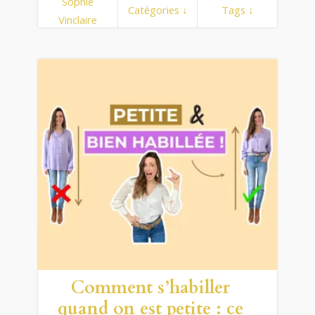
Sophie
Catégories ↓
Tags ↓
Vinclaire
Comment s’habiller
quand on est petite : ce