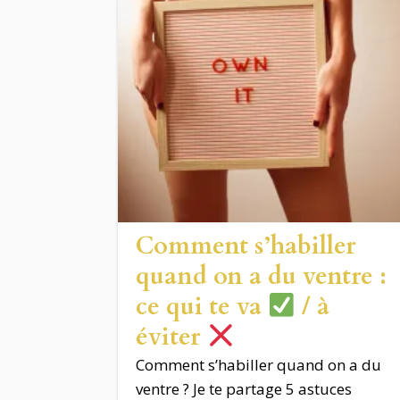
Comment s’habiller
quand on a du ventre :
ce qui te va
/ à
éviter
Comment s’habiller quand on a du
ventre ? Je te partage 5 astuces